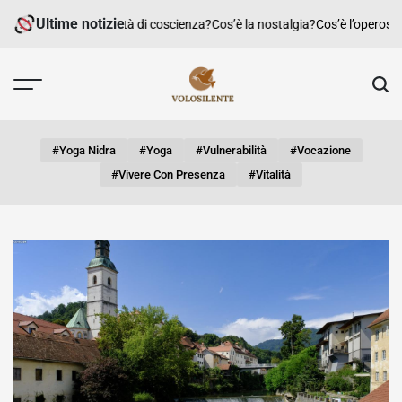
Skip
Ultime notizie
Cos’è la libertà di coscienza?
Cos’è la nostalgia?
Cos’è l’operosità?
to
content
#yoga Nidra
#yoga
#vulnerabilità
#vocazione
#vivere Con Presenza
#vitalità