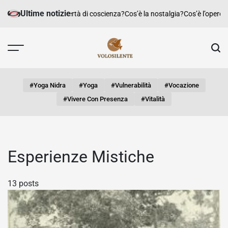
Skip
Ultime notizie
Cos’è la libertà di coscienza?
Cos’è la nostalgia?
Cos’è l’operosit
to
content
#yoga Nidra
#yoga
#vulnerabilità
#vocazione
#vivere Con Presenza
#vitalità
Esperienze Mistiche
13 posts