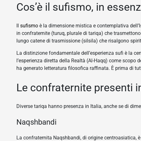
Cos’è il sufismo, in essen
Il
sufismo
è la dimensione mistica e contemplativa dell’I
in confraternite (turuq, plurale di tariqa) che trasmetto
lungo catene di trasmissione (silsila) che risalgono spiri
La distinzione fondamentale dell’esperienza sufi è la cen
l’esperienza diretta della Realtà (Al-Haqq) come scopo d
ha generato letteratura filosofica raffinata. È prima di tu
Le confraternite presenti in
Diverse tariqa hanno presenza in Italia, anche se di dimen
Naqshbandi
La confraternita Naqshbandi, di origine centroasiatica, è 