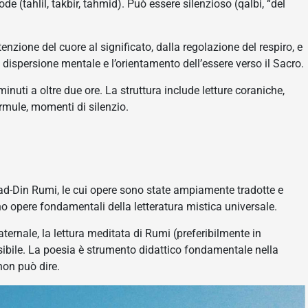
lode (tahlil, takbir, tahmid). Può essere silenzioso (qalbi, “del
zione del cuore al significato, dalla regolazione del respiro, e
 dispersione mentale e l’orientamento dell’essere verso il Sacro.
inuti a oltre due ore. La struttura include letture coraniche,
formule, momenti di silenzio.
l ad-Din Rumi, le cui opere sono state ampiamente tradotte e
no opere fondamentali della letteratura mistica universale.
ernale, la lettura meditata di Rumi (preferibilmente in
ssibile. La poesia è strumento didattico fondamentale nella
non può dire.