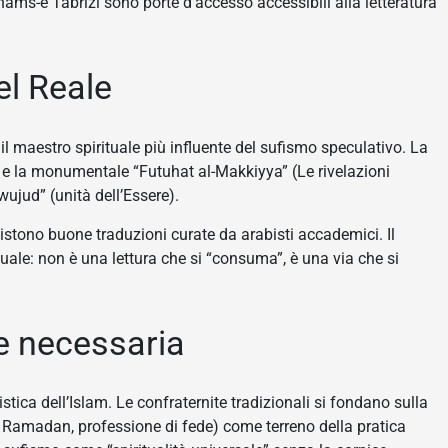
ams-e Tabrizi sono porte d’accesso accessibili alla letteratura
el Reale
il maestro spirituale più influente del sufismo speculativo. La
e la monumentale “Futuhat al-Makkiyya” (Le rivelazioni
ujud” (unità dell’Essere).
sistono buone traduzioni curate da arabisti accademici. Il
tuale: non è una lettura che si “consuma”, è una via che si
ce necessaria
ica dell’Islam. Le confraternite tradizionali si fondano sulla
i Ramadan, professione di fede) come terreno della pratica