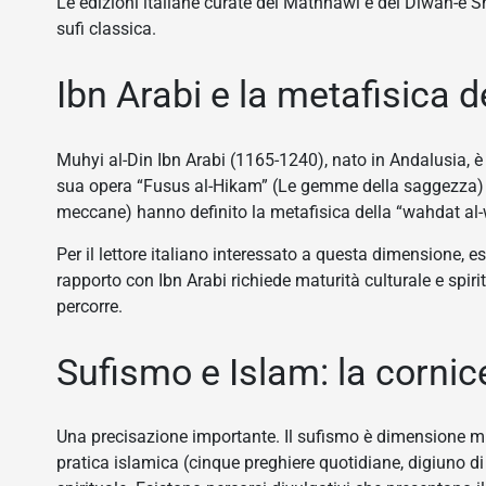
Le edizioni italiane curate del Mathnawi e del Diwan-e Sh
sufi classica.
Ibn Arabi e la metafisica d
Muhyi al-Din Ibn Arabi (1165-1240), nato in Andalusia, è 
sua opera “Fusus al-Hikam” (Le gemme della saggezza) 
meccane) hanno definito la metafisica della “wahdat al-w
Per il lettore italiano interessato a questa dimensione, e
rapporto con Ibn Arabi richiede maturità culturale e spiri
percorre.
Sufismo e Islam: la corni
Una precisazione importante. Il sufismo è dimensione mist
pratica islamica (cinque preghiere quotidiane, digiuno d