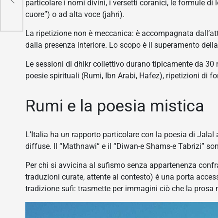
particolare i nomi divini, i versetti coranici, le formule di 
cuore”) o ad alta voce (jahri).
La ripetizione non è meccanica: è accompagnata dall’atten
dalla presenza interiore. Lo scopo è il superamento della
Le sessioni di dhikr collettivo durano tipicamente da 30 m
poesie spirituali (Rumi, Ibn Arabi, Hafez), ripetizioni di 
Rumi e la poesia mistica
L’Italia ha un rapporto particolare con la poesia di Jala
diffuse. Il “Mathnawi” e il “Diwan-e Shams-e Tabrizi” so
Per chi si avvicina al sufismo senza appartenenza confrat
traduzioni curate, attente al contesto) è una porta acce
tradizione sufi: trasmette per immagini ciò che la prosa 